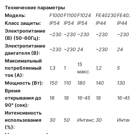
Технические параметры
Модель:
F1000
F1100
F1024
FE40230
FE402
Класс защиты:
IP54
IP54
IP54
IP44
IP44
Электропитание
~230
~230
~230
~230
~230
(В) (50-60Гц):
Электропитание
~230
~230
24
~230
24
двигателя (В):
Максимальный
15
потребляемый
1,3
1
1,2
5
макс.
ток (А):
Мощность (Вт):
150
110
180
140
130
Время
открывания до
18
18
16-45
18
16-45
90° (сек):
Интенсивность
использования
30
50
Интенс.
30
Интенс
(%):