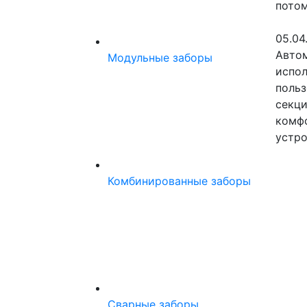
потом
05.04
Авто
Модульные заборы
испол
польз
секци
комфо
устро
Комбинированные заборы
Сварные заборы