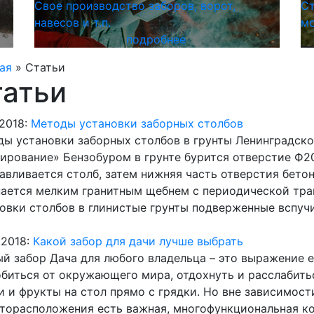
Свое производство
заборов, ворот,
Ст
навесов и т.п.
мо
подробнее
ая
»
Статьи
татьи
.2018:
Методы установки заборных столбов
ы установки заборных столбов в грунты Ленинградско
ирование» Бензобуром в грунте бурится отверстие Ф20
авливается столб, затем нижняя часть отверстия бето
ается мелким гранитным щебнем с периодической тра
овки столбов в глинистые грунты подверженные вспучи
.2018:
Какой забор для дачи лучше выбрать
й забор Дача для любого владельца – это выражение 
биться от окружающего мира, отдохнуть и расслабитьс
 и фрукты на стол прямо с грядки. Но вне зависимост
торасположения есть важная, многофункциональная ко