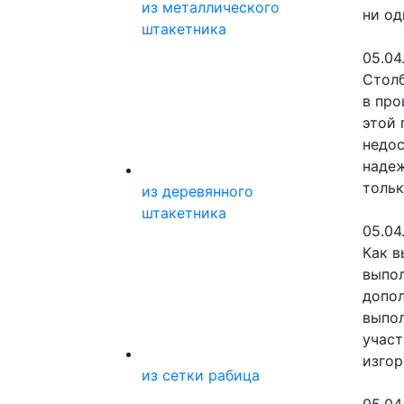
из металлического
ни од
штакетника
05.04
Столб
в про
этой 
недос
надеж
тольк
из деревянного
штакетника
05.04
Как в
выпол
допол
выпол
участ
изгор
из сетки рабица