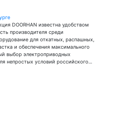
урге
кция DOORHAN известна удобством
сть производителя среди
орудование для откатных, распашных,
астка и обеспечения максимального
тый выбор электроприводных
я непростых условий российского...