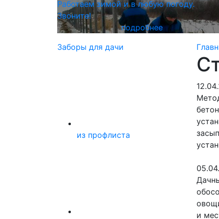
Работаем зимой
и в любую погоду.
Звоните!
подробнее
Заборы для дачи
Главн
С
12.04
Метод
бетон
устан
засып
из профлиста
устан
05.04
Дачны
обосо
овощи
и мес