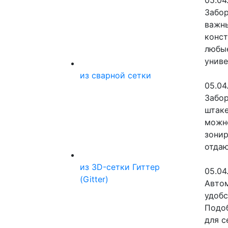
05.04
Забор
важны
конст
любые
униве
из сварной сетки
05.04
Забор
штаке
можно
зонир
отдаю
из 3D-сетки Гиттер
05.04
(Gitter)
Автом
удобс
Подоб
для с