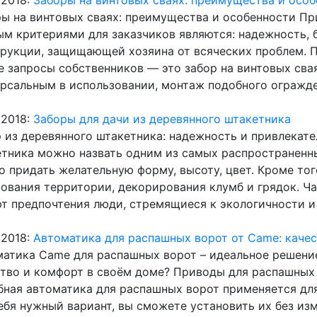
.2018:
Заборы на винтовых сваях: преимущества и осо
ы на винтовых сваях: преимущества и особенности Пр
м критериями для заказчиков являются: надежность, 
рукции, защищающей хозяина от всяческих проблем. 
 запросы собственников — это забор на винтовых сва
рсальным в использовании, монтаж подобного огражде
.2018:
Заборы для дачи из деревянного штакетника
 из деревянного штакетника: надежность и привлекат
тника можно назвать одним из самых распространенны
 придать желательную форму, высоту, цвет. Кроме тог
ования территории, декорирования клумб и грядок. Ч
т предпочтения люди, стремящиеся к экологичности и
.2018:
Автоматика для распашных ворот от Came: качес
атика Came для распашных ворот – идеальное решени
тво и комфорт в своём доме? Приводы для распашных 
ная автоматика для распашных ворот применяется дл
ебя нужный вариант, вы сможете установить их без из