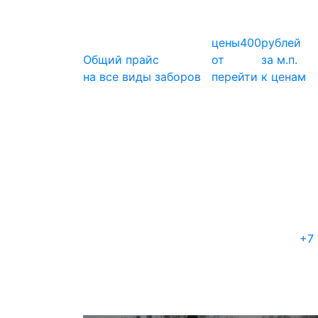
цены
400
рублей
Общий прайс
от
за м.п.
на все виды заборов
перейти к ценам
+7 